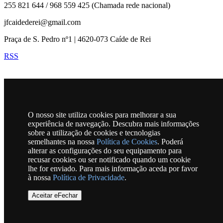
255 821 644 / 968 559 425 (Chamada rede nacional)
jfcaidederei@gmail.com
Praça de S. Pedro nº1 | 4620-073 Caíde de Rei
RSS
Horário
SECRETARIA/SERVIÇOS ADMINISTRATIVOS
O nosso site utiliza cookies para melhorar a sua
Segunda a Sexta-feira
experiência de navegação. Descubra mais informações
10h00 às 12h30 | 15h00 às 17h30
sobre a utilização de cookies e tecnologias
semelhantes na nossa
Política de Cookies
. Poderá
ATENDIMENTO DO PRESIDENTE
alterar as configurações do seu equipamento para
Quartas-feiras das 18h30 às 20h30
recusar cookies ou ser notificado quando um cookie
lhe for enviado. Para mais informação aceda por favor
à nossa
Política de Privacidade
.
Mapa
Aceitar eFechar
Freguesia de Caíde de Rei © 2026
Todos os direitos são reservados
|