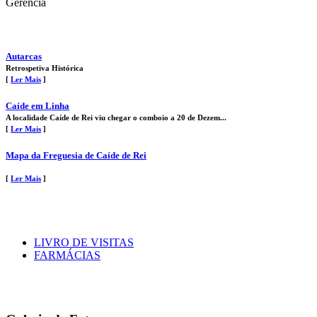
Gerência
Autarcas
Retrospetiva Histórica
[
Ler Mais
]
Caíde em Linha
A localidade Caíde de Rei viu chegar o comboio a 20 de Dezem...
[
Ler Mais
]
Mapa da Freguesia de Caíde de Rei
[
Ler Mais
]
LIVRO DE VISITAS
FARMÁCIAS