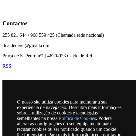
Contactos
255 821 644 / 968 559 425 (Chamada rede nacional)
jfcaidederei@gmail.com
Praça de S. Pedro nº1 | 4620-073 Caíde de Rei
RSS
Horário
SECRETARIA/SERVIÇOS ADMINISTRATIVOS
O nosso site utiliza cookies para melhorar a sua
Segunda a Sexta-feira
experiência de navegação. Descubra mais informações
10h00 às 12h30 | 15h00 às 17h30
sobre a utilização de cookies e tecnologias
semelhantes na nossa
Política de Cookies
. Poderá
ATENDIMENTO DO PRESIDENTE
alterar as configurações do seu equipamento para
Quartas-feiras das 18h30 às 20h30
recusar cookies ou ser notificado quando um cookie
lhe for enviado. Para mais informação aceda por favor